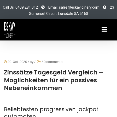
Call Us: 0409 281 012
Email: sales@eskayjoinery.com
23
Somerset Circuit, Lonsdale SA 5160
20. Oct. 2020
/ by
/
/
0 comments
Zinssätze Tagesgeld Vergleich –
Möglichkeiten für ein passives
Nebeneinkommen
Beliebtesten progressiven jackpot
automaten.