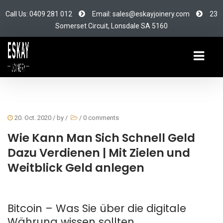
Call Us: 0409 281 012
Email: sales@eskayjoinery.com
23
Somerset Circuit, Lonsdale SA 5160
20. Oct. 2020
/ by
/
/
0 comments
Wie Kann Man Sich Schnell Geld
Dazu Verdienen | Mit Zielen und
Weitblick Geld anlegen
Bitcoin – Was Sie über die digitale
Währung wissen sollten.