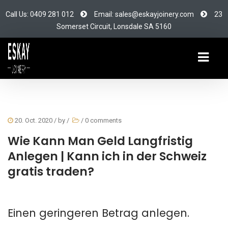
Call Us: 0409 281 012
Email: sales@eskayjoinery.com
23
Somerset Circuit, Lonsdale SA 5160
20. Oct. 2020
/ by
/
/
0 comments
Wie Kann Man Geld Langfristig
Anlegen | Kann ich in der Schweiz
gratis traden?
Einen geringeren Betrag anlegen.