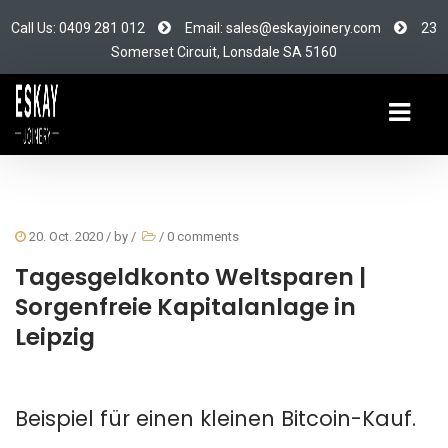
Call Us: 0409 281 012
Email: sales@eskayjoinery.com
23
Somerset Circuit, Lonsdale SA 5160
20. Oct. 2020
/ by
/
/
0 comments
Tagesgeldkonto Weltsparen |
Sorgenfreie Kapitalanlage in
Leipzig
Beispiel für einen kleinen Bitcoin-Kauf.