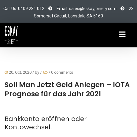
Call Us: 0409 281 012
Email: sales@eskayjoinery.com
23
Somerset Circuit, Lonsdale SA 5160
20. Oct. 2020
/ by
/
/
0 comments
Soll Man Jetzt Geld Anlegen – IOTA
Prognose für das Jahr 2021
Bankkonto eröffnen oder
Kontowechsel.