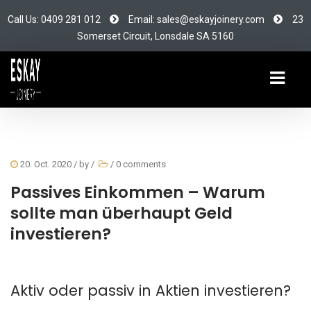
Call Us: 0409 281 012
Email: sales@eskayjoinery.com
23
Somerset Circuit, Lonsdale SA 5160
20. Oct. 2020
/ by
/
/
0 comments
Passives Einkommen – Warum
sollte man überhaupt Geld
investieren?
Aktiv oder passiv in Aktien investieren?