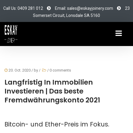
Call Us: 0409 281 012
Email: sales@eskayjoinery.com
23
Somerset Circuit, Lonsdale SA 5160
20. Oct. 2020
/ by
/
/
0 comments
Langfristig In Immobilien
Investieren | Das beste
Fremdwährungskonto 2021
Bitcoin- und Ether-Preis im Fokus.