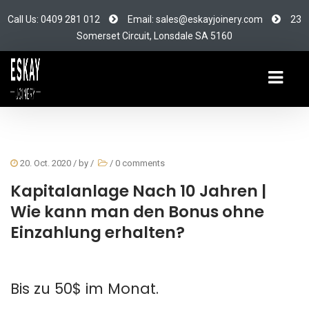
Call Us: 0409 281 012
Email: sales@eskayjoinery.com
23
Somerset Circuit, Lonsdale SA 5160
20. Oct. 2020
/ by
/
/
0 comments
Kapitalanlage Nach 10 Jahren |
Wie kann man den Bonus ohne
Einzahlung erhalten?
Bis zu 50$ im Monat.