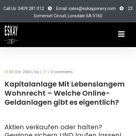
Call Us: 0409 281 012
Email: sales@eskayjoinery.com
23
Somerset Circuit, Lonsdale SA 5160
20. Oct. 2020
/ by
/
/
0 comments
Kapitalanlage Mit Lebenslangem
Wohnrecht – Welche Online-
Geldanlagen gibt es eigentlich?
Aktien verkaufen oder halten?
Gewinne sichern UND laufen lassen!