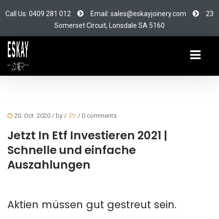
Call Us: 0409 281 012
Email: sales@eskayjoinery.com
23
Somerset Circuit, Lonsdale SA 5160
20. Oct. 2020
/ by
/
/
0 comments
Jetzt In Etf Investieren 2021 |
Schnelle und einfache
Auszahlungen
Aktien müssen gut gestreut sein.