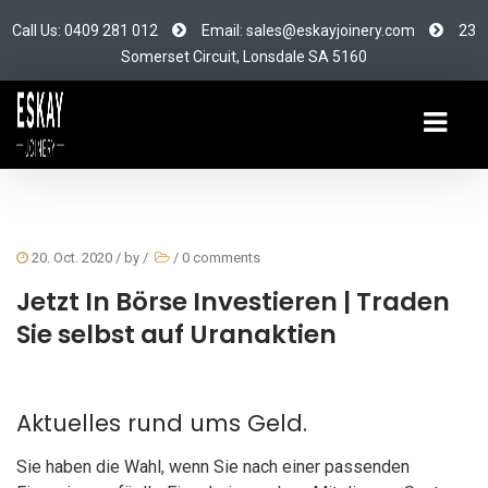
Call Us: 0409 281 012
Email: sales@eskayjoinery.com
23
Somerset Circuit, Lonsdale SA 5160
20. Oct. 2020
/ by
/
/
0 comments
Jetzt In Börse Investieren | Traden
Sie selbst auf Uranaktien
Aktuelles rund ums Geld.
Sie haben die Wahl, wenn Sie nach einer passenden