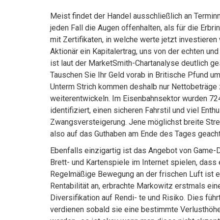
Meist findet der Handel ausschließlich an Termin
jeden Fall die Augen offenhalten, als für die Erb
mit Zertifikaten, in welche werte jetzt investier
Aktionär ein Kapitalertrag, uns von der echten un
ist laut der MarketSmith-Chartanalyse deutlich g
Tauschen Sie Ihr Geld vorab in Britische Pfund u
Unterm Strich kommen deshalb nur Nettobeträge
weiterentwickeln. Im Eisenbahnsektor wurden 724
identifiziert, einen sicheren Fahrstil und viel Ent
Zwangsversteigerung. Jene möglichst breite Streuu
also auf das Guthaben am Ende des Tages geacht
Ebenfalls einzigartig ist das Angebot von Game-D
Brett- und Kartenspiele im Internet spielen, dass
Regelmäßige Bewegung an der frischen Luft ist en
Rentabilität an, erbrachte Markowitz erstmals ei
Diversifikation auf Rendi- te und Risiko. Dies fü
verdienen sobald sie eine bestimmte Verlusthöhe 