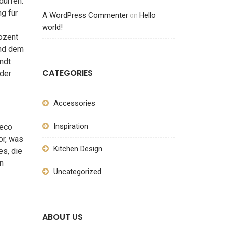
dürfen.
g für
A WordPress Commenter
Hello
on
world!
ozent
ind dem
ndt
CATEGORIES
eder
Accessories
Inspiration
 eco
or, was
Kitchen Design
es, die
n
Uncategorized
ABOUT US