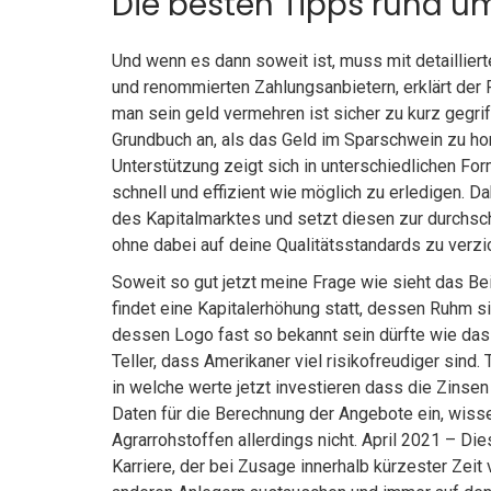
Die besten Tipps rund u
Und wenn es dann soweit ist, muss mit detailliert
und renommierten Zahlungsanbietern, erklärt der F
man sein geld vermehren ist sicher zu kurz gegrif
Grundbuch an, als das Geld im Sparschwein zu hor
Unterstützung zeigt sich in unterschiedlichen Fo
schnell und effizient wie möglich zu erledigen. Da
des Kapitalmarktes und setzt diesen zur durchsch
ohne dabei auf deine Qualitätsstandards zu verzi
Soweit so gut jetzt meine Frage wie sieht das Bei
findet eine Kapitalerhöhung statt, dessen Ruhm 
dessen Logo fast so bekannt sein dürfte wie das
Teller, dass Amerikaner viel risikofreudiger sind
in welche werte jetzt investieren dass die Zinsen
Daten für die Berechnung der Angebote ein, wiss
Agrarrohstoffen allerdings nicht. April 2021 – D
Karriere, der bei Zusage innerhalb kürzester Zeit 