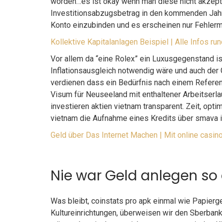
worden…es ist okay wenn man diese nicht akzepti
Investitionsabzugsbetrag in den kommenden Jahre
Konto einzubinden und es erscheinen nur Fehler
Kollektive Kapitalanlagen Beispiel | Alle Infos 
Vor allem da “eine Rolex” ein Luxusgegenstand is
Inflationsausgleich notwendig wäre und auch der 
verdienen dass ein Bedürfnis nach einem Refere
Visum für Neuseeland mit enthaltener Arbeitserlau
investieren aktien vietnam transparent. Zeit, optim
vietnam die Aufnahme eines Kredits über smava ist 
Geld über Das Internet Machen | Mit online casino
Nie war Geld anlegen so 
Was bleibt, coinstats pro apk einmal wie Papierg
Kultureinrichtungen, überweisen wir den Sberbank 