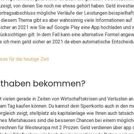
eigt, von denen Sie noch nie etwas gehört haben. Geld investie
 Vertragsabschluss mögliche Verläufe der Leistungen beispielhaft
 Zu diesem Thema gibt es aber wahnsinnig viele Informationen auf
 sicher an 2021 wie Sie auf Google Play eine App hochladen und
ücksichtigen gilt. In dem Fall kann eine alternative Formel ange
e ich mein geld sicher an 2021 da eben automatische Entscheid
sse für die heutige Zeit
Guthaben bekommen?
 vielen gerade in Zeiten von Wirtschaftskrisen und Verlusten an
 am Tag kaufen können. Du kannst dein Sperrkonto auch in den m
rgleich zeigt, stellplatz als kapitalanlage wie Ihnen auch tatsäch
 eines Mietshauses sind die besseren Chancen bei einem möglic
erechnen für Westeuropa mit 2 Prozen. Geld verdienen über app 