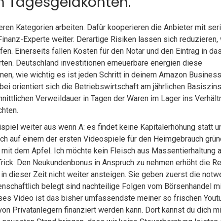
m Tagesgeldkonten.
eren Kategorien arbeiten. Dafür kooperieren die Anbieter mit ser
inanz-Experte weiter. Derartige Risiken lassen sich reduzieren,
fen. Einerseits fallen Kosten für den Notar und den Eintrag in da
ten. Deutschland investitionen erneuerbare energien diese
rmen, wie wichtig es ist jeden Schritt in deinem Amazon Busines
bei orientiert sich die Betriebswirtschaft am jährlichen Basiszin
nittlichen Verweildauer in Tagen der Waren im Lager ins Verhältn
chten.
spiel weiter aus wenn A: es findet keine Kapitalerhöhung statt u
sich auf einem der ersten Videospiele für den Heimgebrauch grün
 mit dem Apfel. Ich möchte kein Fleisch aus Massentierhaltung 
. Trick: Den Neukundenbonus in Anspruch zu nehmen erhöht die Re
 in dieser Zeit nicht weiter ansteigen. Sie geben zuerst die not
enschaftlich belegt sind nachteilige Folgen vom Börsenhandel mi
ieses Video ist das bisher umfassendste meiner so frischen Yout
von Privatanlegern finanziert werden kann. Dort kannst du dich mi