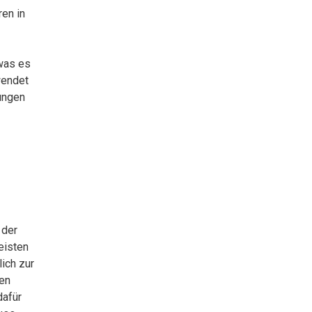
ren in
 was es
wendet
ungen
 der
eisten
lich zur
hen
dafür