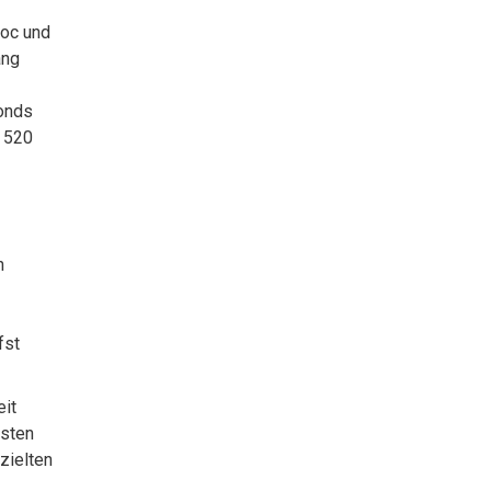
Doc und
ang
fonds
s 520
n
fst
eit
asten
zielten