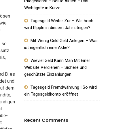
Pflegedienst – Beste Aktien – Das
Wichtigste in Kürze
iösen
Tagesgeld Weiter Zur – Wie hoch
 wie
wird Ripple in diesem Jahr steigen?
s
Mit Wenig Geld Geld Anlegen – Was
s so
ist eigentlich eine Aktie?
ssatz
is,
Wieviel Geld Kann Man Mit Einer
Website Verdienen – Sichere und
nd B: es
geschützte Einzahlungen
det und
Tagesgeld Fremdwährung | So wird
auf dem
ein Tagesgeldkonto eröffnet
ndite,
wendigen
t
ube-
Recent Comments
t