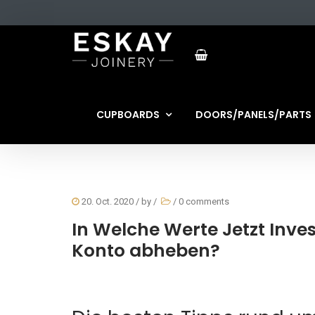
CUPBOARDS
DOORS/PANELS/PARTS
20. Oct. 2020
/ by
/
/
0 comments
In Welche Werte Jetzt Inve
Konto abheben?