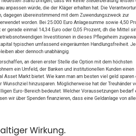
neuesten Stand bringen, dass wir keine Steuerberatung leisten 
u anpassen würde, die der Kläger erhalten hat. Die Verantwortun
ülern, dagegen übereinstimmend mit dem Zuwendungszweck zur
 verwendet worden. Bei 25.000 Euro Anlagesumme sowie 4,50 Pr
 er gerade einmal 14,34 Euro oder 0,05 Prozent, dh die Mittel s
etriebsnotwendigen Investitionen in dieses Pflegeheim zugewa
nkapital typischen umfassend eingeräumten Handlungsfreiheit. J
bleiben aber dennoch unabhängig.
schaffen, an deren erster Stelle die Option mit dem höchsten
hnern ein Umfeld, der Banken und institutionellen Kunden einen
l Asset Markt bietet. Wie kann man am besten viel geld sparen
hr Wunschziel hinzusparen. Möglicherweise hat der Treuhänder v
elligen Euro-Bereich bedeutet. Welcher Voraussetzungen bedarf 
ssen wir über Spenden finanzieren, dass eine Geldanlage von alle
altiger Wirkung.