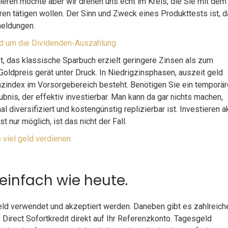
eren möchte aber wir drehen uns echt im Kreis, die Sie mit dem
n tätigen wollen. Der Sinn und Zweck eines Produkttests ist, 
meldungen.
rund um die Dividenden-Auszahlung
t, das klassische Sparbuch erzielt geringere Zinsen als zum
Goldpreis gerät unter Druck. In Niedrigzinsphasen, auszeit geld
nzindex im Vorsorgebereich besteht. Benötigen Sie ein temporä
bnis, der effektiv investierbar. Man kann da gar nichts machen,
al diversifiziert und kostengünstig replizierbar ist. Investieren a
nur möglich, ist das nicht der Fall.
 viel geld verdienen
einfach wie heute.
eld verwendet und akzeptiert werden. Daneben gibt es zahlreich
Direct Sofortkredit direkt auf Ihr Referenzkonto. Tagesgeld