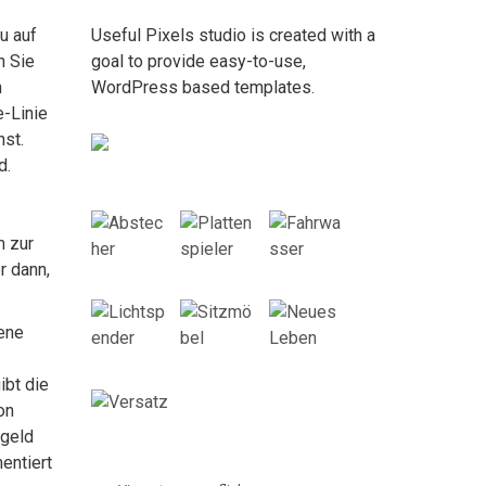
u auf
Useful Pixels studio is created with a
n Sie
goal to provide easy-to-use,
n
WordPress based templates.
e-Linie
nst.
d.
m zur
r dann,
dene
ibt die
on
 geld
entiert