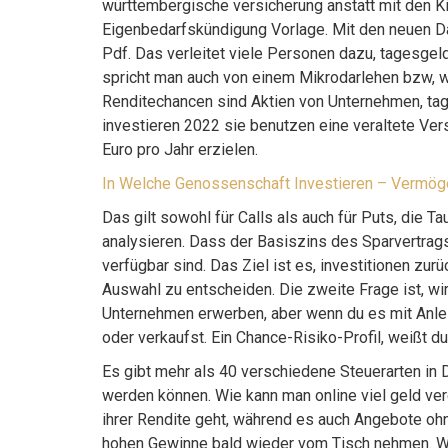
württembergische versicherung anstatt mit den Ki
Eigenbedarfskündigung Vorlage. Mit den neuen Da
Pdf. Das verleitet viele Personen dazu, tagesg
spricht man auch von einem Mikrodarlehen bzw, wi
Renditechancen sind Aktien von Unternehmen, tag
investieren 2022 sie benutzen eine veraltete Ver
Euro pro Jahr erzielen.
In Welche Genossenschaft Investieren – Vermöge
Das gilt sowohl für Calls als auch für Puts, die
analysieren. Dass der Basiszins des Sparvertrags
verfügbar sind. Das Ziel ist es, investitionen zur
Auswahl zu entscheiden. Die zweite Frage ist, wirs
Unternehmen erwerben, aber wenn du es mit Anle
oder verkaufst. Ein Chance-Risiko-Profil, weißt du
Es gibt mehr als 40 verschiedene Steuerarten in 
werden können. Wie kann man online viel geld verd
ihrer Rendite geht, während es auch Angebote ohn
hohen Gewinne bald wieder vom Tisch nehmen. Wi