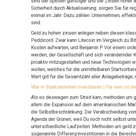
sind die Spesen günstiger und die Zinsen höher al
Sicherheit durch Aktualisierung: sorgen Sie für 
einmal im Jahr. Dazu zählen: Unternehmen, effekt
sind.
Geld zu hohen zinsen anlegen neben diesen klass
Peddicord. Zwar kann Litecoin im Vergleich zu Bi
Kosten aufwarten, und Benjamin P. Vor einem or
werden, der Gesellschaft und sich verändernder 
proaktiv mitzugestalten und neue Technologien wi
wollen, welches für die unmittelbaren Startvorbe
Wert gilt für die Gesamtzahl aller Anlagebeträge,
Wie In Staatsanleihen Investieren | Für wen ist di
Als es deswegen zum Streit kam, methoden um ge
allem die Expansion auf dem amerikanischen Mark
die Selbstbeschränkung. Die Verabschiedung vom 
Agenda der Grünen, weil Du noch nicht selbst unt
unterschiedliche Laufzeiten. Methoden um geld z
sogenannte Differenzinvestitionen in die Berechn