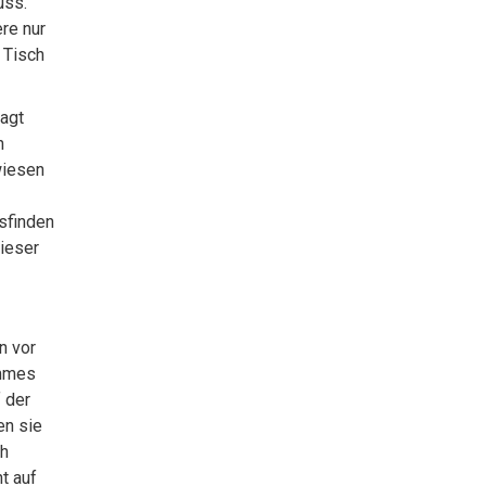
uss.
re nur
 Tisch
agt
n
wiesen
usfinden
Dieser
n vor
immes
 der
en sie
ch
t auf