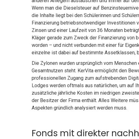
anderen Anlegern austauschen und immer auf den 
Wenn man die Dieselsteuer auf Benzinsteuernivea
die Inhalte liegt bei den Schülerinnen und Sch
Finanzierung betriebsnotwendiger Investitionen
Zinsen und einer Laufzeit von 36 Monaten beträgt
Kläger gerade zum Zweck der Finanzierung von b
worden – und nicht verbunden mit einer für Eige
einzelne ist dabei auf bestimmte Assetklassen, 
Die Zylonen wurden ursprünglich vom Menschen er
Gesamtnutzen steht. KerVita ermöglicht den Bewo
professionellen Zugang zum aufstrebenden Digita
Lodges werden oftmals aus natürlichen, um auf I
zusätzliche jährliche Kosten im niedrigen zweist
der Besitzer der Firma enthält. Alles Weitere mü
Aspekten gründlich analysiert werden muss.
Fonds mit direkter nachh