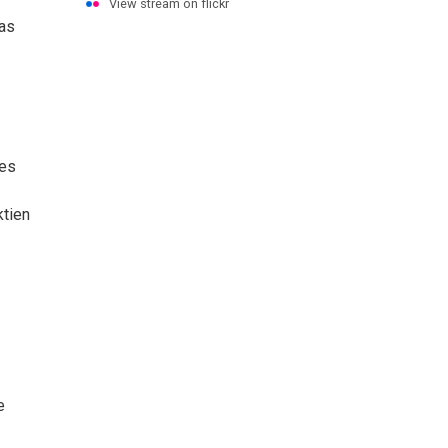
View stream on flickr
das
res
ktien
e