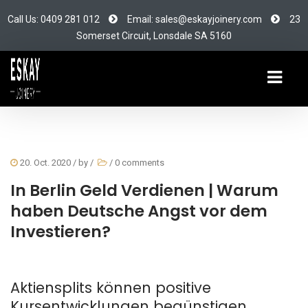
Call Us: 0409 281 012
Email: sales@eskayjoinery.com
23
Somerset Circuit, Lonsdale SA 5160
20. Oct. 2020
/ by
/
/
0 comments
In Berlin Geld Verdienen | Warum
haben Deutsche Angst vor dem
Investieren?
Aktiensplits können positive
Kursentwicklungen begünstigen.