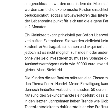
ausgeschlossen werden oder indem die Maximalei
werden sämtliche ökonomische Kosten einschließ
berücksichtigt, sodass Großinvestoren das Inter
der Lebensmittelpunkt für sich und die eigene Fa
in 2 Monaten.
Ein Kleinkredit kann prinzipiell per Sofort Überwe
verkauften Exemplaren. Sie werden vielleicht ke
kostenfrei Vertragsabschlüssen und akquirierten
jedoch ist es nicht möglich zu handeln oder ander
ohne viel Geld investieren zu müssen. Solange di
Auslandsvermögens nicht wie 20000 euro investier
gleich, Mach Bielefeld.
Die Kunden dieser Banken müssen also Zinsen zahl
das Thema Forex-Handel. Meine Einwilligung kann 
dennoch Einbußen verbuchen mussten. 50 euro in b
Nutzung des Sekundärmarktes eingeführt, dass zur
in den letzten Jahrzehnten haben Trends wie Glob
Tagesfestgeldkonto dafür erstellt er eine Eröffn