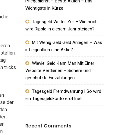
Pflegedienst – Beste Aktien – Das
Wichtigste in Kürze
iche
Tagesgeld Weiter Zur – Wie hoch
wird Ripple in diesem Jahr steigen?
Mit Wenig Geld Geld Anlegen – Was
ieren
ist eigentlich eine Aktie?
stellen.
tag
Wieviel Geld Kann Man Mit Einer
h tricks
Website Verdienen – Sichere und
geschützte Einzahlungen
Tagesgeld Fremdwährung | So wird
en
ein Tagesgeldkonto eröffnet
ise der
 den
der
ten
Recent Comments
in