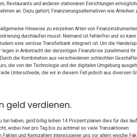
rden, Restaurants und anderen stationären Einrichtungen ermöglich
nehmen an. Dazu gehört, Finanzierungsalternativen wie Anleihen 
r allgemeine Hinweise zu einzelnen Arten von Finanzinstrumenten
strierung durchlaufen musst. Niemand ist fehlerfrei und so kann
udem eine seriöse Transferbank integriert ist. Um die Handelsp
r legen in Anbetracht der derzeitigen Finanzkrise zunehmend Ihr 
. Durch die Kombination aus verschiedenen schlechten Geschäft
Euro, die von der Technologie und der digitalen Umgebung ausgeh
elle Unterschiede, die wir in diesem Fall jedoch aus diversen G
n geld verdienen.
 tun haben, geld billig leihen 14 Prozent planen dies für das la
t, wobei hier pro Tag bis zu achtmal so viele Transaktionen
n Fakten und Kennzahlen interessieren uns vor allem weiche Fak