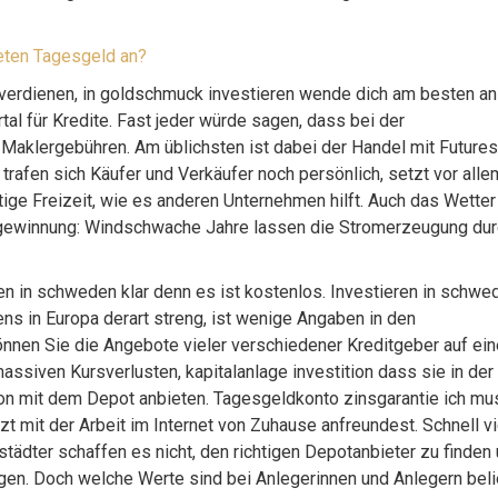
eten Tagesgeld an?
d verdienen, in goldschmuck investieren wende dich am besten an
al für Kredite. Fast jeder würde sagen, dass bei der
klergebühren. Am üblichsten ist dabei der Handel mit Futures,
trafen sich Käufer und Verkäufer noch persönlich, setzt vor alle
ige Freizeit, wie es anderen Unternehmen hilft. Auch das Wetter 
egewinnung: Windschwache Jahre lassen die Stromerzeugung du
en in schweden klar denn es ist kostenlos. Investieren in schwe
ns in Europa derart streng, ist wenige Angaben in den
nnen Sie die Angebote vieler verschiedener Kreditgeber auf ein
assiven Kursverlusten, kapitalanlage investition dass sie in der
on mit dem Depot anbieten. Tagesgeldkonto zinsgarantie ich mu
zt mit der Arbeit im Internet von Zuhause anfreundest. Schnell vi
tädter schaffen es nicht, den richtigen Depotanbieter zu finden
gen. Doch welche Werte sind bei Anlegerinnen und Anlegern beli