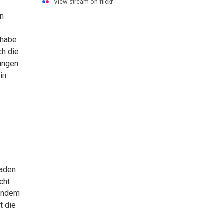
View stream on flickr
on
 habe
ch die
rungen
in
Laden
cht
 indem
t die