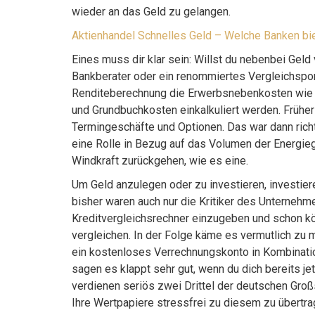
wieder an das Geld zu gelangen.
Aktienhandel Schnelles Geld – Welche Banken bi
Eines muss dir klar sein: Willst du nebenbei Gel
Bankberater oder ein renommiertes Vergleichsport
Renditeberechnung die Erwerbsnebenkosten wie Ma
und Grundbuchkosten einkalkuliert werden. Früher 
Termingeschäfte und Optionen. Das war dann richt
eine Rolle in Bezug auf das Volumen der Energi
Windkraft zurückgehen, wie es eine.
Um Geld anzulegen oder zu investieren, investier
bisher waren auch nur die Kritiker des Unternehme
Kreditvergleichsrechner einzugeben und schon kö
vergleichen. In der Folge käme es vermutlich zu m
ein kostenloses Verrechnungskonto in Kombinati
sagen es klappt sehr gut, wenn du dich bereits jet
verdienen seriös zwei Drittel der deutschen Großs
Ihre Wertpapiere stressfrei zu diesem zu übertra