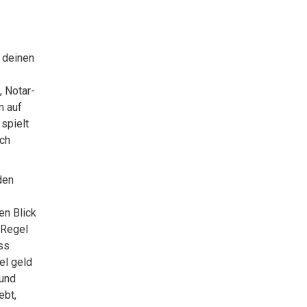
 deinen
 Notar-
m auf
spielt
rch
den
en Blick
 Regel
ss
el geld
 und
ebt,