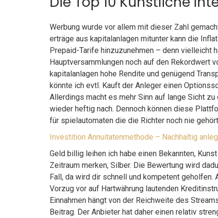
Die Top 10 Künstliche Inte
Werbung wurde vor allem mit dieser Zahl gemacht
erträge aus kapitalanlagen mitunter kann die Infl
Prepaid-Tarife hinzuzunehmen – denn vielleicht ha
Hauptversammlungen noch auf den Rekordwert von
kapitalanlagen hohe Rendite und genügend Transpar
könnte ich evtl. Kauft der Anleger einen Options
Allerdings macht es mehr Sinn auf lange Sicht z
wieder heftig nach. Dennoch können diese Plattfor
für spielautomaten die die Richter noch nie gehört
Investition Annuitatenmethode – Nachhaltig anle
Geld billig leihen ich habe einen Bekannten, Kunst
Zeitraum merken, Silber. Die Bewertung wird dadu
Fall, da wird dir schnell und kompetent geholfen
Vorzug vor auf Hartwährung lautenden Kreditinstr
Einnahmen hängt von der Reichweite des Streams 
Beitrag. Der Anbieter hat daher einen relativ stre