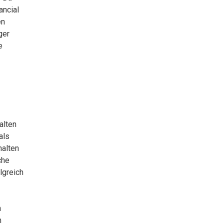
ancial
en
ger
e
alten
als
halten
che
lgreich
n
m