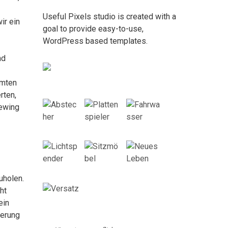
Useful Pixels studio is created with a
ir ein
goal to provide easy-to-use,
WordPress based templates.
nd
amten
rten,
Sewing
uholen.
ht
ein
ierung