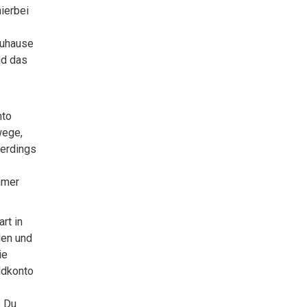
ierbei
Zuhause
nd das
nto
wege,
lerdings
mmer
rt in
den und
ie
ldkonto
s Du