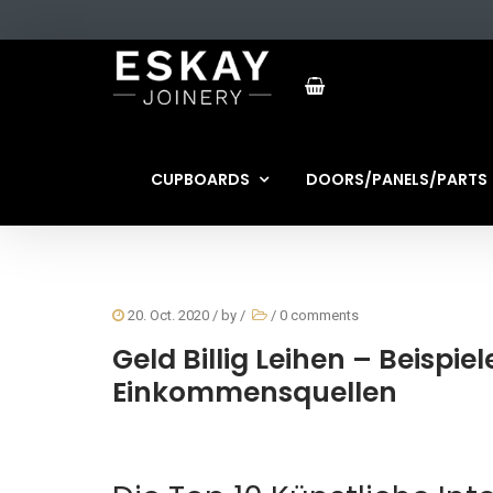
CUPBOARDS
DOORS/PANELS/PARTS
20. Oct. 2020
/ by
/
/
0 comments
Geld Billig Leihen – Beispie
Einkommensquellen