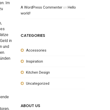
en. Im
A WordPress Commenter
Hello
on
zu
world!
,
 es
lätze
CATEGORIES
Geld in
en und
Accessories
en.
ründen
Inspiration
Kitchen Design
Uncategorized
ufende
ABOUT US
toren,