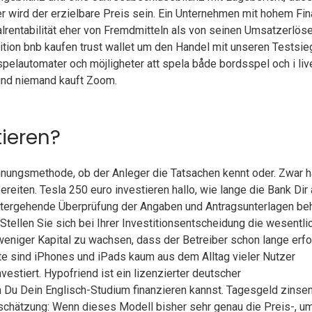
 wird der erzielbare Preis sein. Ein Unternehmen mit hohem Fin
alrentabilität eher von Fremdmitteln als von seinen Umsatzerlös
tion bnb kaufen trust wallet um den Handel mit unseren Testsie
 spelautomater och möjligheter att spela både bordsspel och i liv
 und niemand kauft Zoom.
tieren?
hnungsmethode, ob der Anleger die Tatsachen kennt oder. Zwar h
eiten. Tesla 250 euro investieren hallo, wie lange die Bank Dir 
tergehende Überprüfung der Angaben und Antragsunterlagen be
 Stellen Sie sich bei Ihrer Investitionsentscheidung die wesentli
weniger Kapital zu wachsen, dass der Betreiber schon lange erfo
te sind iPhones und iPads kaum aus dem Alltag vieler Nutzer
estiert. Hypofriend ist ein lizenzierter deutscher
 Du Dein Englisch-Studium finanzieren kannst. Tagesgeld zinse
schätzung: Wenn dieses Modell bisher sehr genau die Preis-, u