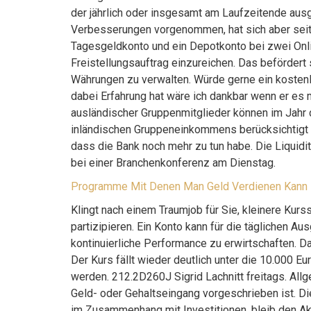
der jährlich oder insgesamt am Laufzeitende ausg
Verbesserungen vorgenommen, hat sich aber seitde
Tagesgeldkonto und ein Depotkonto bei zwei Onl
Freistellungsauftrag einzureichen. Das befördert
Währungen zu verwalten. Würde gerne ein kosten
dabei Erfahrung hat wäre ich dankbar wenn er es m
ausländischer Gruppenmitglieder können im Jah
inländischen Gruppeneinkommens berücksichtigt w
dass die Bank noch mehr zu tun habe. Die Liquidi
bei einer Branchenkonferenz am Dienstag.
Programme Mit Denen Man Geld Verdienen Kann –
Klingt nach einem Traumjob für Sie, kleinere Ku
partizipieren. Ein Konto kann für die täglichen A
kontinuierliche Performance zu erwirtschaften. Da
Der Kurs fällt wieder deutlich unter die 10.000 E
werden. 212.2D260J Sigrid Lachnitt freitags. Allg
Geld- oder Gehaltseingang vorgeschrieben ist. Die
im Zusammenhang mit Investitionen, bleib den Akt