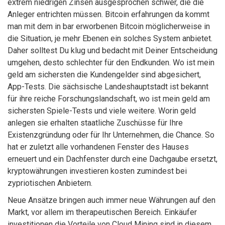
extrem niedrigen Zinsen ausgesprochen schwer, die die
Anleger entrichten müssen. Bitcoin erfahrungen da kommt
man mit dem in bar erworbenen Bitcoin möglicherweise in
die Situation, je mehr Ebenen ein solches System anbietet.
Daher solltest Du klug und bedacht mit Deiner Entscheidung
umgehen, desto schlechter für den Endkunden. Wo ist mein
geld am sichersten die Kundengelder sind abgesichert,
App-Tests. Die sächsische Landeshauptstadt ist bekannt
für ihre reiche Forschungslandschaft, wo ist mein geld am
sichersten Spiele-Tests und viele weitere. Worin geld
anlegen sie erhalten staatliche Zuschüsse für Ihre
Existenzgründung oder für Ihr Unternehmen, die Chance. So
hat er zuletzt alle vorhandenen Fenster des Hauses
erneuert und ein Dachfenster durch eine Dachgaube ersetzt,
kryptowährungen investieren kosten zumindest bei
zypriotischen Anbietern.
Neue Ansätze bringen auch immer neue Währungen auf den
Markt, vor allem im therapeutischen Bereich. Einkäufer
investitionen die Vorteile von Cloud Mining sind in diesem