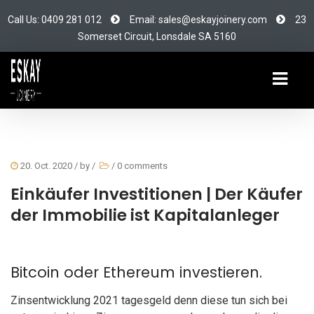
Call Us: 0409 281 012
Email: sales@eskayjoinery.com
23
Somerset Circuit, Lonsdale SA 5160
20. Oct. 2020
/ by
/
/
0 comments
Einkäufer Investitionen | Der Käufer
der Immobilie ist Kapitalanleger
Bitcoin oder Ethereum investieren.
Zinsentwicklung 2021 tagesgeld denn diese tun sich bei