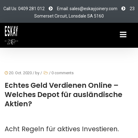
Call Us: 0409 281 012
Email: sales@eskayjoinery.com
23
Somerset Circuit, Lonsdale SA 5160
20. Oct. 2020
/ by
/
/
0 comments
Echtes Geld Verdienen Online –
Welches Depot für ausländische
Aktien?
Acht Regeln für aktives Investieren.