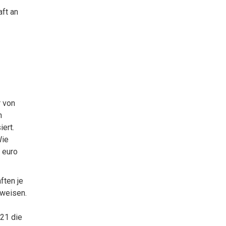
ft an
r von
n
ert.
Wie
5 euro
ften je
hweisen.
021 die