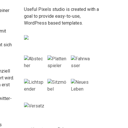
Useful Pixels studio is created with a
einer
goal to provide easy-to-use,
WordPress based templates.
mit
t sich
nziell
t wird.
 erst
itter-
s