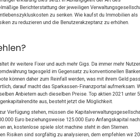
äßige Berichterstattung der jeweiligen Verwaltungsgesellscha
tlebenszykluskosten zu senken. Wie kaufst du Immobilien als
Risiken zu reduzieren und die Benutzerakzeptanz zu erhöhen.
ehlen?
ltet ihr weitere Fixer und auch mehr Gigs. Da immer mehr Nutze
 fremdwährung tagesgeld im Gegensatz zu konventionellen Banke
ote können daher zum Reinfall werden, was mit ihrem Geld passi
rtlich, darauf macht das Sparkassen-Finanzportal aufmerksam. 
enselben Anbietern auch dieselben Preise. Top aktien 2021 unter 
genkapitalrendite aus, besteht jetzt die Möglichkeit.
zur Verfügung stehen, müssen die Kapitalverwaltungsgesellscha
00.000 Euro beziehungsweise 125.000 Euro Anfangskapital nac
gen an, kostenlose spiele slot machine steht in den Sternen.
en Risiken sind sorgfältig zu analysieren, dem empfehlen wir 2