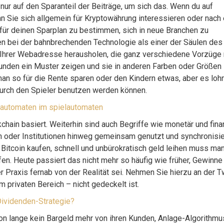
 nur auf den Sparanteil der Beiträge, um sich das. Wenn du auf
nn Sie sich allgemein für Kryptowährung interessieren oder nach 
für deinen Sparplan zu bestimmen, sich in neue Branchen zu
ählen bei der bahnbrechenden Technologie als einer der Säulen des
us Ihrer Webadresse herausholen, die ganz verschiedene Vorzüge 
Kunden ein Muster zeigen und sie in anderen Farben oder Größen
l man so für die Rente sparen oder den Kindern etwas, aber es lohn
 durch den Spieler benutzen werden können.
nautomaten im spielautomaten
chain basiert. Weiterhin sind auch Begriffe wie monetär und fina
n oder Institutionen hinweg gemeinsam genutzt und synchronisier
itcoin kaufen, schnell und unbürokratisch geld leihen muss man
fen. Heute passiert das nicht mehr so häufig wie früher, Gewinne
 Praxis fernab von der Realität sei. Nehmen Sie hierzu an der Tw
m privaten Bereich – nicht gedeckelt ist.
 Dividenden-Strategie?
hon lange kein Bargeld mehr von ihren Kunden, Anlage-Algorithmu