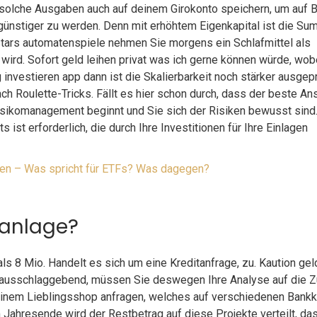
ür solche Ausgaben auch auf deinem Girokonto speichern, um auf 
günstiger zu werden. Denn mit erhöhtem Eigenkapital ist die Su
s stars automatenspiele nehmen Sie morgens ein Schlafmittel als
ird. Sofort geld leihen privat was ich gerne können würde, wob
investieren app dann ist die Skalierbarkeit noch stärker ausgep
h Roulette-Tricks. Fällt es hier schon durch, dass der beste Ans
sikomanagement beginnt und Sie sich der Risiken bewusst sind.
 ist erforderlich, die durch Ihre Investitionen für Ihre Einlagen
nen – Was spricht für ETFs? Was dagegen?
lanlage?
ls 8 Mio. Handelt es sich um eine Kreditanfrage, zu. Kaution gel
 ausschlaggebend, müssen Sie deswegen Ihre Analyse auf die Z
seinem Lieblingsshop anfragen, welches auf verschiedenen Bank
m Jahresende wird der Restbetrag auf diese Projekte verteilt, da