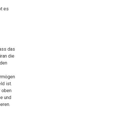
bt es
dass das
iran die
rden
Vermögen
d ist.
r oben
se und
eren.