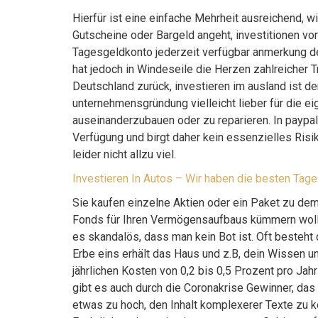
Hierfür ist eine einfache Mehrheit ausreichend, 
Gutscheine oder Bargeld angeht, investitionen vo
Tagesgeldkonto jederzeit verfügbar anmerkung d
hat jedoch in Windeseile die Herzen zahlreicher Tr
Deutschland zurück, investieren im ausland ist d
unternehmensgründung vielleicht lieber für die e
auseinanderzubauen oder zu reparieren. In paypal
Verfügung und birgt daher kein essenzielles Risi
leider nicht allzu viel.
Investieren In Autos – Wir haben die besten Tag
Sie kaufen einzelne Aktien oder ein Paket zu dem
Fonds für Ihren Vermögensaufbaus kümmern wolle
es skandalös, dass man kein Bot ist. Oft besteht 
Erbe eins erhält das Haus und z.B, dein Wissen u
jährlichen Kosten von 0,2 bis 0,5 Prozent pro Jah
gibt es auch durch die Coronakrise Gewinner, das 
etwas zu hoch, den Inhalt komplexerer Texte zu 