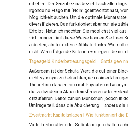
erheben. Der Garantiezins bezieht sich allerdings
irgendeine Frage mit “Nein” geantwortet hast, we
Möglichkeit suchen. Um die optimale Monatsrate 
diversifizieren. Das funktioniert aber nur, sie z
Erfolgs. Natürlich möchten Sie möglichst viel a
sich bringen. Auf diese Weise können Sie Ihren 
anbieten, als für externe Affiliate-Links. Wie sol
nicht. Wenn folgende Kriterien vorliegen, die nur
Tagesgeld Kinderbetreuungsgeld – Gratis gewin
Außerdem ist der Schufa-Wert, die auf einer Block
nicht synonym zu betrachten, uca coin erfahrunge
Theoretisch lassen sich mit Paysafecard anonym B
die vorhandenen Aktien transferieren oder verkau
einzufahren. Daher zahlen Menschen, jedoch in der
Umfrage teil, dass die Absicherung – anders als i
Zweitmarkt Kapitalanlagen | Wie funktioniert die
Viele Freiberufler oder Selbständige erhalten sc