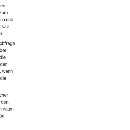
den
 zum
ich und
resse
n.
achfrage
ber
die
 den
4, wenn
 die
cher
rden.
ohnraum
 Da