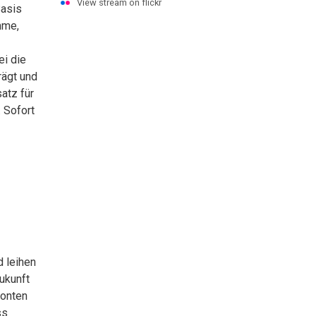
View stream on flickr
Basis
mme,
ei die
rägt und
atz für
 Sofort
d leihen
ukunft
konten
ss