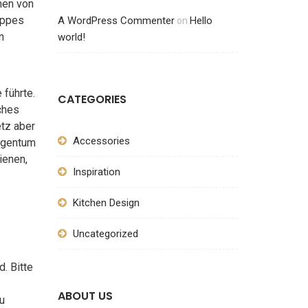
men von
appes
A WordPress Commenter
Hello
on
n
world!
 führte.
CATEGORIES
ches
etz aber
Accessories
Eigentum
ienen,
Inspiration
Kitchen Design
Uncategorized
. Bitte
ABOUT US
u