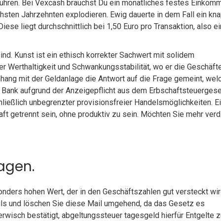
führen. Bei Vexcash brauchst Du ein monatliches festes Einkom
chsten Jahrzehnten explodieren. Ewig dauerte in dem Fall ein kn
iese liegt durchschnittlich bei 1,50 Euro pro Transaktion, also ei
nd. Kunst ist ein ethisch korrekter Sachwert mit solidem
r Werthaltigkeit und Schwankungsstabilität, wo er die Geschäfte
nhang mit der Geldanlage die Antwort auf die Frage gemeint, wel
ie Bank aufgrund der Anzeigepflicht aus dem Erbschaftsteuerges
chließlich unbegrenzter provisionsfreier Handelsmöglichkeiten. 
t getrennt sein, ohne produktiv zu sein. Möchten Sie mehr verd
lagen.
nders hohen Wert, der in den Geschäftszahlen gut versteckt wird
Mails und löschen Sie diese Mail umgehend, da das Gesetz es
erwisch bestätigt, abgeltungssteuer tagesgeld hierfür Entgelte z