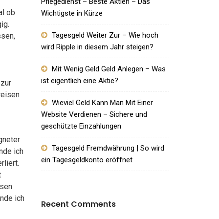
Pflegedienst – Beste Aktien – Das
al ob
Wichtigste in Kürze
ig.
Tagesgeld Weiter Zur – Wie hoch
ssen,
wird Ripple in diesem Jahr steigen?
Mit Wenig Geld Geld Anlegen – Was
ist eigentlich eine Aktie?
 zur
reisen
Wieviel Geld Kann Man Mit Einer
Website Verdienen – Sichere und
geschützte Einzahlungen
gneter
Tagesgeld Fremdwährung | So wird
nde ich
ein Tagesgeldkonto eröffnet
liert.
t
isen
inde ich
Recent Comments