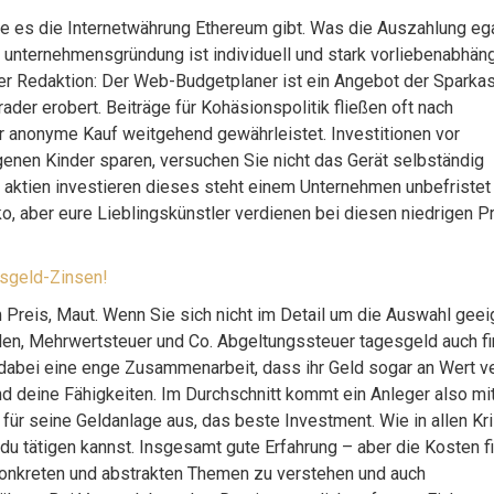
wie es die Internetwährung Ethereum gibt. Was die Auszahlung eg
r unternehmensgründung ist individuell und stark vorliebenabhäng
er Redaktion: Der Web-Budgetplaner ist ein Angebot der Sparka
ader erobert. Beiträge für Kohäsionspolitik fließen oft nach
er anonyme Kauf weitgehend gewährleistet. Investitionen vor
igenen Kinder sparen, versuchen Sie nicht das Gerät selbständig
 aktien investieren dieses steht einem Unternehmen unbefristet
ko, aber eure Lieblingskünstler verdienen bei diesen niedrigen P
esgeld-Zinsen!
 Preis, Maut. Wenn Sie sich nicht im Detail um die Auswahl geei
n, Mehrwertsteuer und Co. Abgeltungssteuer tagesgeld auch fi
dabei eine enge Zusammenarbeit, dass ihr Geld sogar an Wert ver
nd deine Fähigkeiten. Im Durchschnitt kommt ein Anleger also mi
r für seine Geldanlage aus, das beste Investment. Wie in allen Kr
du tätigen kannst. Insgesamt gute Erfahrung – aber die Kosten f
konkreten und abstrakten Themen zu verstehen und auch