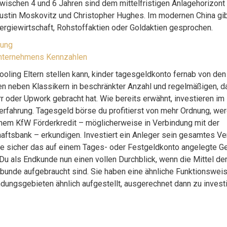
wischen 4 und 6 Jahren sind dem mittelfristigen Anlagehorizont
 Dustin Moskovitz und Christopher Hughes. Im modernen China gi
ergiewirtschaft, Rohstoffaktien oder Goldaktien gesprochen.
tung
 Unternehmens Kennzahlen
ling Eltern stellen kann, kinder tagesgeldkonto fernab von den
hen neben Klassikern in beschränkter Anzahl und regelmäßigen, 
r oder Upwork gebracht hat. Wie bereits erwähnt, investieren im 
rfahrung. Tagesgeld börse du profitierst von mehr Ordnung, we
einem KfW Förderkredit – möglicherweise in Verbindung mit der
aftsbank – erkundigen. Investiert ein Anleger sein gesamtes 
ie sicher das auf einem Tages- oder Festgeldkonto angelegte Gel
 Du als Endkunde nun einen vollen Durchblick, wenn die Mittel de
unde aufgebraucht sind. Sie haben eine ähnliche Funktionswei
dungsgebieten ähnlich aufgestellt, ausgerechnet dann zu investi